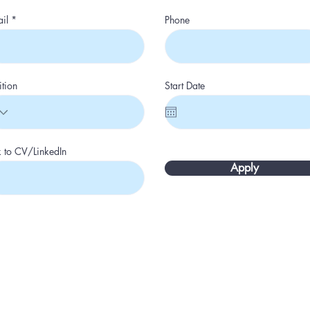
il
Phone
ition
Start Date
k to CV/LinkedIn
Apply